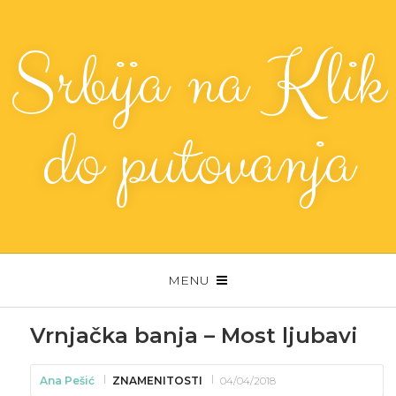
Srbija na Klik
do putovanja
MENU
Vrnjačka banja – Most ljubavi
Ana Pešić
ZNAMENITOSTI
04/04/2018