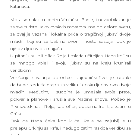
katanaca.
Most se nalazi u centru Vrnjačke Banje, i nezaobilazan je
za sve turiste. Iako ovakvih mostova ima po celom svetu,
za ovaj je vezana i lokalna priča o tragičnoj ljubavi dvoje
mladih koji su se baš na ovom mostu sastajali dok je
njihova ljubav bila najjača.
U pitanju su bili oficir Relja i mlada učiteljica Nada koji su
se mnogo voleli i svoju ljubav su na kraju krunisali
veridbom.
Venčanje, stvaranje porodice i zajednički život je trebalo
da bude sledeća etapa za veliku i epsku ljubav ovo dvoje
mladih. Međutim, sudbina je umešala svoje prste,
pokvarila planove i srušila sve Nadine snove. Počeo je
Prvi svetski rat i Relja, kao oficir, odlazi na front, a zatim u
Grčku.
Dok ga Nada čeka kod kuće, Relja se zaljubljuje u
prelepu Grkinju sa Krfa, i nedugo zatim raskida veridbu sa