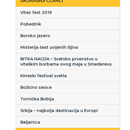
SKORAŠNJI ČLANCI
Vitez fest 2019
Pobednik
Borsko jezero
Misterija šest uvijenih šljiva
BITKA NACIJA – Svetsko prvenstvo u
viteškim borbama ovog maja u Smederevu
Kineski festival svetla
Božićno seoce
Tornička Bobija
Srbija – najbolja destinacija u Evropi
Beljanica