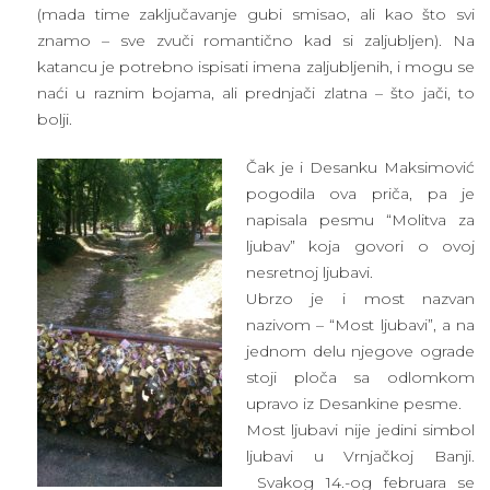
(mada time zaključavanje gubi smisao, ali kao što svi
znamo – sve zvuči romantično kad si zaljubljen). Na
katancu je potrebno ispisati imena zaljubljenih, i mogu se
naći u raznim bojama, ali prednjači zlatna – što jači, to
bolji.
Čak je i Desanku Maksimović
pogodila ova priča, pa je
napisala pesmu “Molitva za
ljubav” koja govori o ovoj
nesretnoj ljubavi.
Ubrzo je i most nazvan
nazivom – “Most ljubavi”, a na
jednom delu njegove ograde
stoji ploča sa odlomkom
upravo iz Desankine pesme.
Most ljubavi nije jedini simbol
ljubavi u Vrnjačkoj Banji.
Svakog 14.-og februara se