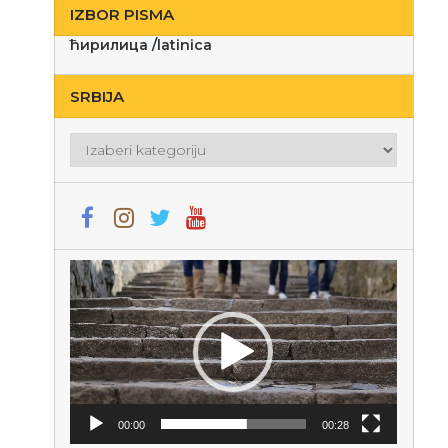
IZBOR PISMA
ћирилица
/
latinica
SRBIJA
Srbija
Прегледач
видео
записа
00:00
00:28