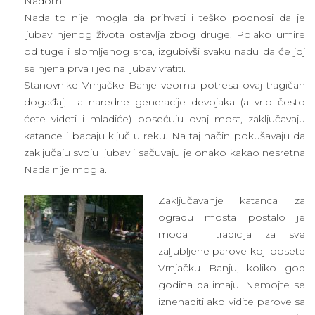
Nadom.
Nada to nije mogla da prihvati i teško podnosi da je
ljubav njenog života ostavlja zbog druge. Polako umire
od tuge i slomljenog srca, izgubivši svaku nadu da će joj
se njena prva i jedina ljubav vratiti.
Stanovnike Vrnjačke Banje veoma potresa ovaj tragičan
događaj, a naredne generacije devojaka (a vrlo često
ćete videti i mladiće) posećuju ovaj most, zaključavaju
katance i bacaju ključ u reku. Na taj način pokušavaju da
zaključaju svoju ljubav i sačuvaju je onako kakao nesretna
Nada nije mogla.
Zaključavanje katanca za
ogradu mosta postalo je
moda i tradicija za sve
zaljubljene parove koji posete
Vrnjačku Banju, koliko god
godina da imaju. Nemojte se
iznenaditi ako vidite parove sa