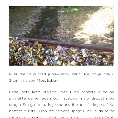
Mislili ste da je grad ljubavi Rim? Pariz? Ne, on je ipak u
Srbiji i ima svoj Most ljubavi!
Kada idete kroz Vrnjačku banju, ne možete a da ne
primetite da je jedan od mostova malo drugačiji od
drugih. Šta ga to razlikuje od ostalih mostića kojima šeta
bezbroj turista? Ono što će vam upasti u oči je da se na
njegovoj ogradi nalazi ogroman broj zaključanih