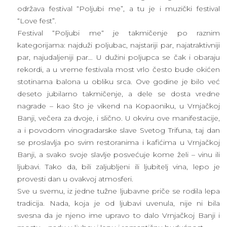
održava festival “Poljubi me”, a tu je i muzički festival
“Love fest”.
Festival “Poljubi me“ je takmičenje po raznim
kategorijama: najduži poljubac, najstariji par, najatraktivniji
par, najudaljeniji par… U dužini poljupca se čak i obaraju
rekordi, a u vreme festivala most vrlo često bude okićen
stotinama balona u obliku srca. Ove godine je bilo već
deseto jubilarno takmičenje, a dele se dosta vredne
nagrade – kao što je vikend na Kopaoniku, u Vrnjačkoj
Banji, večera za dvoje, i slično. U okviru ove manifestacije,
a i povodom vinogradarske slave Svetog Trifuna, taj dan
se proslavlja po svim restoranima i kafićima u Vrnjačkoj
Banji, a svako svoje slavlje posvećuje kome želi – vinu ili
ljubavi. Tako da, bili zaljubljeni ili ljubitelj vina, lepo je
provesti dan u ovakvoj atmosferi.
Sve u svemu, iz jedne tužne ljubavne priče se rodila lepa
tradicija. Nada, koja je od ljubavi uvenula, nije ni bila
svesna da je njeno ime upravo to dalo Vrnjačkoj Banji i