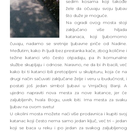
sedim kosama koji takođe
žele da očuvaju svoju ljubav
što duže je moguće.
Na ogradi ovog mosta stoji
zaključano više hiljada
katanaca, koji ljubomorno
čuvaju, nadamo se sretnije ljubavne priče od Nadine.
Međutim, kako ih ljudi bez prestanka kače, zbog količine i
težine katanci vrlo često otpadaju, pa ih komunalne
službe skupljaju i odnose. Naravno, ne da bi ih bacili, već
kako bi ti katanci bili pretopljeni u skulpturu, koja će na
drugi način sačuvati zaključane želje i veru u budućnost, i
postati još jedan simbol ljubavi u Vrnjačkoj Banji. A
ujedno napraviti nova mesta za nove katance, jer će
zaljubljenih, hvala Bogu, uvek biti. Ima mesta za svaku
ljubav na ovom svetu!
U okolini mosta možete naći više prodavnica i kupiti svoj
katanac koji često nema samo jedan ključ, već tri – jedan
koji se baca u reku i po jedan za svakog zaljubljenog