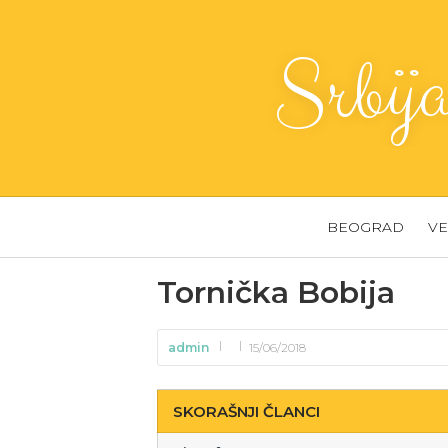
Srbij
BEOGRAD
VE
Tornička Bobija
admin
15/06/2018
SKORAŠNJI ČLANCI