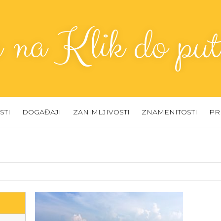
a na Klik do put
STI
DOGAĐAJI
ZANIMLJIVOSTI
ZNAMENITOSTI
PR