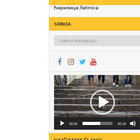
ћирилица
/
latinica
SRBIJA
Srbija
Прегледач
видео
записа
00:00
00:28
NAJČITANIJI ČLANCI