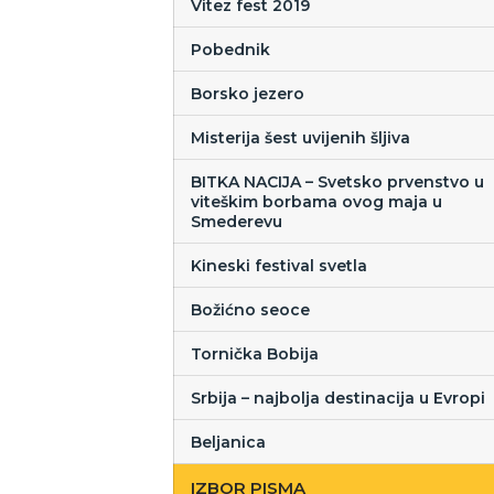
Vitez fest 2019
Pobednik
Borsko jezero
Misterija šest uvijenih šljiva
BITKA NACIJA – Svetsko prvenstvo u
viteškim borbama ovog maja u
Smederevu
Kineski festival svetla
Božićno seoce
Tornička Bobija
Srbija – najbolja destinacija u Evropi
Beljanica
IZBOR PISMA