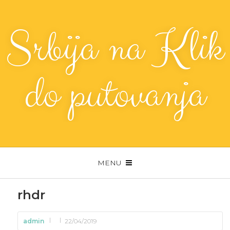
Srbija na Klik
do putovanja
MENU
rhdr
admin
22/04/2019