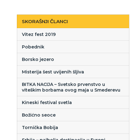
SKORAŠNJI ČLANCI
Vitez fest 2019
Pobednik
Borsko jezero
Misterija šest uvijenih šljiva
BITKA NACIJA – Svetsko prvenstvo u
viteškim borbama ovog maja u Smederevu
Kineski festival svetla
Božićno seoce
Tornička Bobija