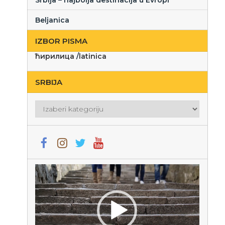
Srbija – najbolja destinacija u Evropi
Beljanica
IZBOR PISMA
ћирилица
/
latinica
SRBIJA
Srbija
Прегледач
видео
записа